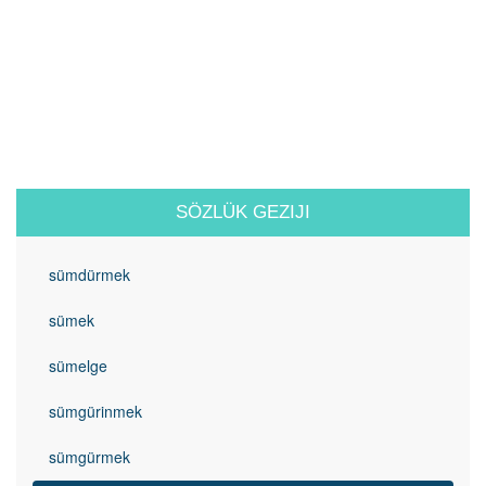
SÖZLÜK GEZIJI
sümdürmek
sümek
sümelge
sümgürinmek
sümgürmek