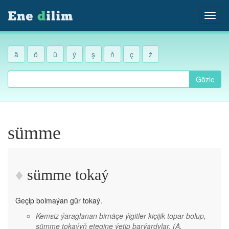
ä
ö
ü
ý
ş
ň
ç
ž
Gözle
sümme
sümme tokaý
Geçip bolmaýan gür tokaý.
Kemsiz ýaraglanan birnäçe ýigitler kiçijik topar bolup,
sümme tokaýyň etegine ýetip barýardylar.
(A.