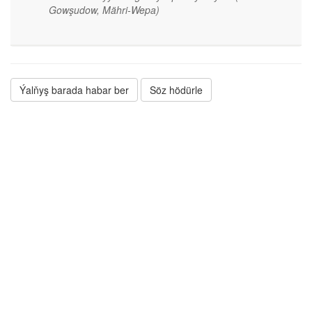
Gowşudow, Mähri-Wepa)
Ýalňyş barada habar ber
Söz hödürle