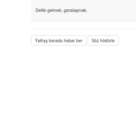
Delile gelmek, garalaşmak.
Ýalňyş barada habar ber
Söz hödürle