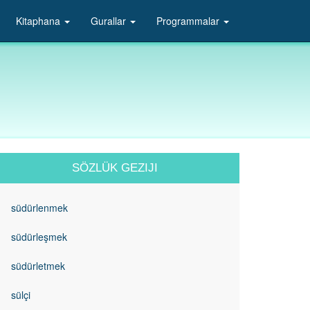
Kitaphana
Gurallar
Programmalar
SÖZLÜK GEZIJI
südürlenmek
südürleşmek
südürletmek
sülçi