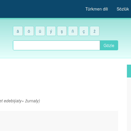
Türkmen dili
Sözlük
ä
ö
ü
ý
ş
ň
ç
ž
Gözle
t edebiýaty» žurnaly)