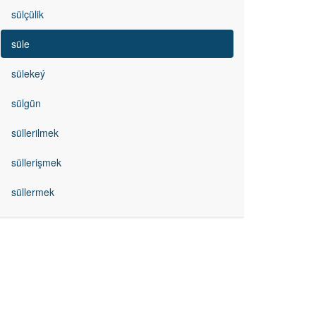
sülçülik
süle
sülekeý
sülgün
süllerilmek
süllerişmek
süllermek