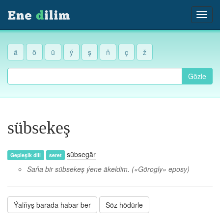
ä
ö
ü
ý
ş
ň
ç
ž
Gözle
sübsekeş
sübsegär
Gepleşik dili
seret
Saňa bir sübsekeş ýene äkeldim.
(«Görogly» eposy)
Ýalňyş barada habar ber
Söz hödürle