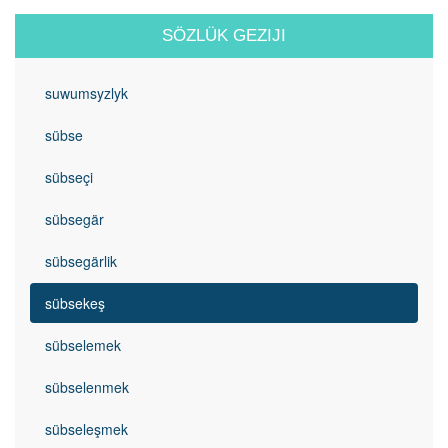
SÖZLÜK GEZIJI
suwumsyzlyk
sübse
sübseçi
sübsegär
sübsegärlik
sübsekeş
sübselemek
sübselenmek
sübseleşmek