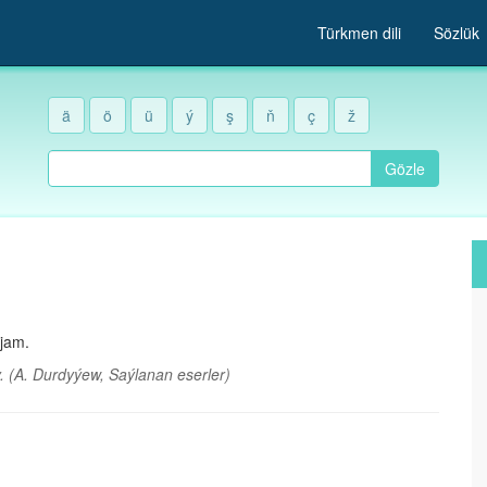
Türkmen dili
Sözlük
ä
ö
ü
ý
ş
ň
ç
ž
Gözle
njam.
y.
(A. Durdyýew, Saýlanan eserler)