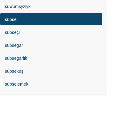
suwumsyzlyk
sübse
sübseçi
sübsegär
sübsegärlik
sübsekeş
sübselemek