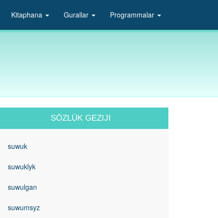
Kitaphana
Gurallar
Programmalar
SÖZLÜK GEZIJI
suwuk
suwuklyk
suwulgan
suwumsyz