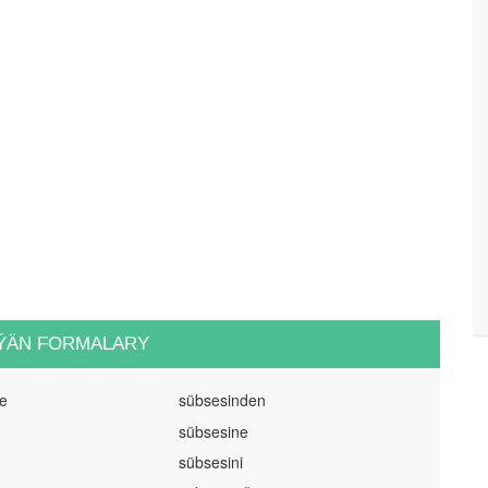
ÝÄN FORMALARY
ze
sübsesinden
sübsesine
sübsesini