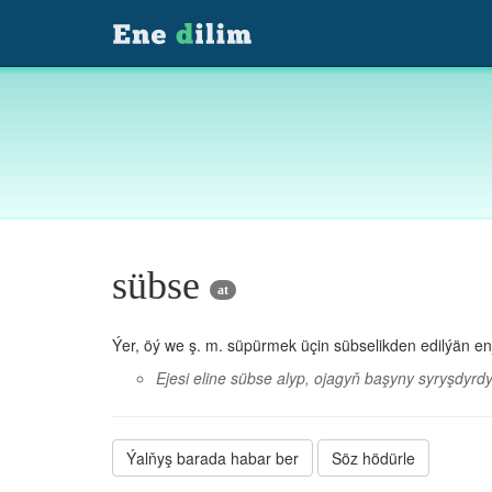
sübse
at
Ýer, öý we ş. m. süpürmek üçin sübselikden edilýän e
Ejesi eline sübse alyp, ojagyň başyny syryşdyrd
Ýalňyş barada habar ber
Söz hödürle