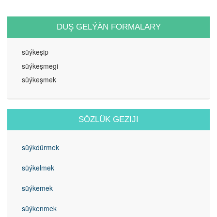
DUŞ GELÝÄN FORMALARY
süýkeşip
süýkeşmegi
süýkeşmek
SÖZLÜK GEZIJI
süýkdürmek
süýkelmek
süýkemek
süýkenmek