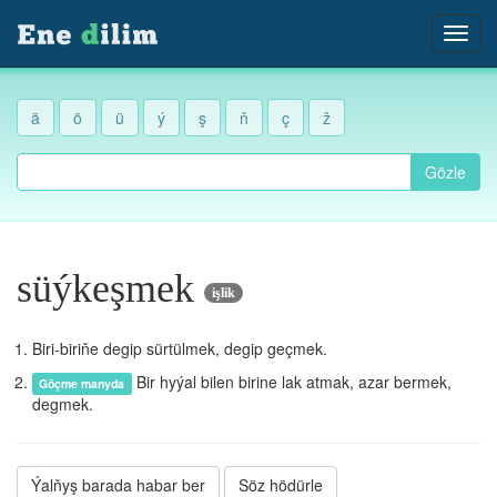
ä
ö
ü
ý
ş
ň
ç
ž
Gözle
süýkeşmek
işlik
Biri-biriňe degip sürtülmek, degip geçmek.
Bir hyýal bilen birine lak atmak, azar bermek,
Göçme manyda
degmek.
Ýalňyş barada habar ber
Söz hödürle