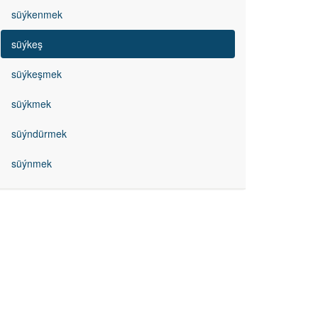
süýkenmek
süýkeş
süýkeşmek
süýkmek
süýndürmek
süýnmek