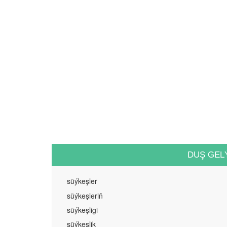
DUŞ GEL
süýkeşler
süýkeşleriň
süýkeşligi
süýkeşlik