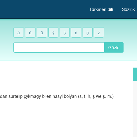
Türkmen dili
Sözlük
ä
ö
ü
ý
ş
ň
ç
ž
Gözle
sürtelip çykmagy bilen hasyl bolýan (s, f, h, ş we ş. m.)