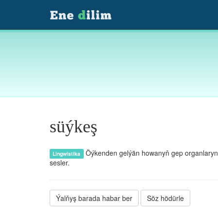
süýkeş
Öýkenden gelýän howanyň gep organlaryndan 
Lingwistika
sesler.
Ýalňyş barada habar ber
Söz hödürle