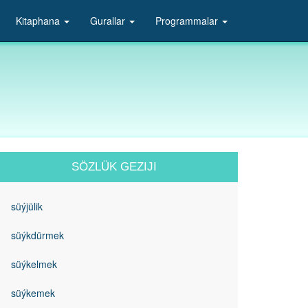
Kitaphana
Gurallar
Programmalar
SÖZLÜK GEZIJI
süýjülik
süýkdürmek
süýkelmek
süýkemek