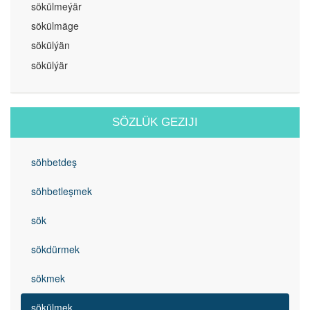
sökülmeýär
sökülmäge
sökülýän
sökülýär
SÖZLÜK GEZIJI
söhbetdeş
söhbetleşmek
sök
sökdürmek
sökmek
sökülmek