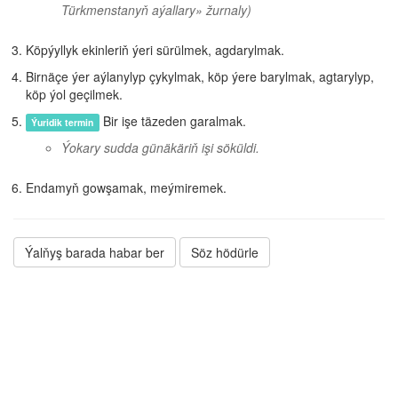
Türkmenstanyň aýallary» žurnaly)
Köpýyllyk ekinleriň ýeri sürülmek, agdarylmak.
Birnäçe ýer aýlanylyp çykylmak, köp ýere barylmak, agtarylyp,
köp ýol geçilmek.
Bir işe täzeden garalmak.
Ýuridik termin
Ýokary sudda günäkäriň işi söküldi.
Endamyň gowşamak, meýmiremek.
Ýalňyş barada habar ber
Söz hödürle