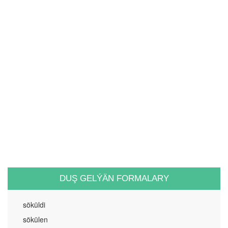
DUŞ GELÝÄN FORMALARY
söküldi
sökülen