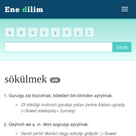
ä
ö
ü
ý
ş
ň
ç
ž
Gözle
sökülmek
işlik
Gurulgy zat bozulmak, bölekleri biri-birinden aýrylmak.
Ol sökülgi motoryň garalyp ýatan ýerine bakan ugrady.
(«Sowet edebiýaty» žurnaly)
Geýimiň we ş. m. tikini sogrulyp aýrylmak.
Seniň ýeňiň tikinleri dagy sökülip gidipdir.
(«Sowet