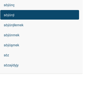
söýünç
söýünji
söýünjilemek
söýünmek
söýüşmek
söz
sözaýdyjy