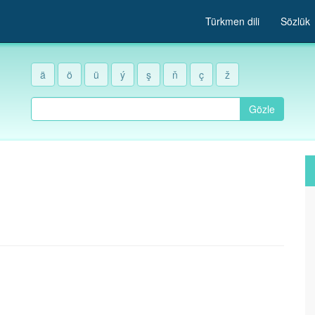
Türkmen dili
Sözlük
ä
ö
ü
ý
ş
ň
ç
ž
Gözle