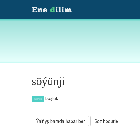
söýünji
buşluk
seret
Ýalňyş barada habar ber
Söz hödürle