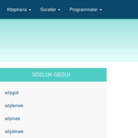
Kitaphana
Gurallar
Programmalar
SÖZLÜK GEZIJI
söýgüli
söýlemek
söýmek
söýülmek