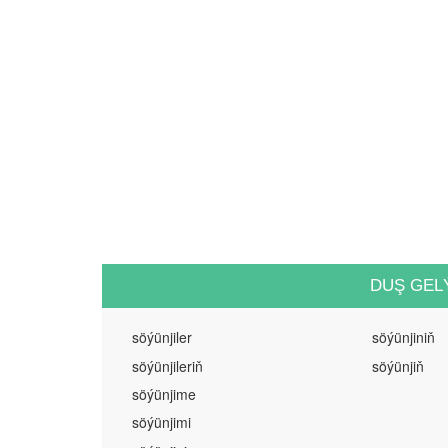
DUŞ GEL
söýünjiler
söýünjiniň
söýünjileriň
söýünjiň
söýünjime
söýünjimi