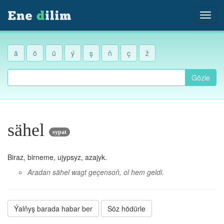
ä
ö
ü
ý
ş
ň
ç
ž
Gözle
sähel
sypat
Biraz, birneme, ujypsyz, azajyk.
Aradan sähel wagt geçensoň, ol hem geldi.
Ýalňyş barada habar ber
Söz hödürle