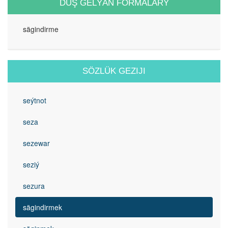
DUŞ GELÝÄN FORMALARY
sägindirme
SÖZLÜK GEZIJI
seýtnot
seza
sezewar
seziý
sezura
sägindirmek