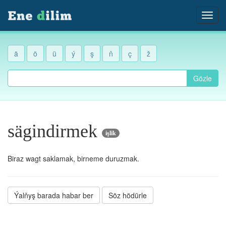
ä
ö
ü
ý
ş
ň
ç
ž
Gözle
sägindirmek
işlik
Biraz wagt saklamak, birneme duruzmak.
Ýalňyş barada habar ber
Söz hödürle