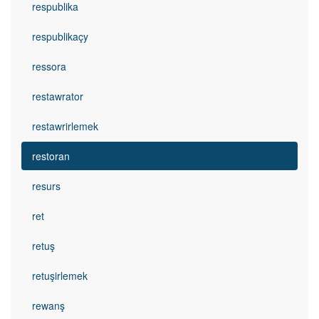
respublika
respublikaçy
ressora
restawrator
restawrirlemek
restoran
resurs
ret
retuş
retuşirlemek
rewanş