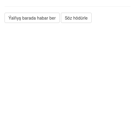
Ýalňyş barada habar ber
Söz hödürle