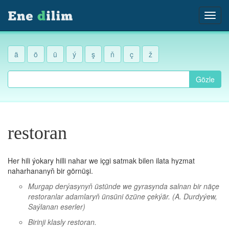
ä
ö
ü
ý
ş
ň
ç
ž
Gözle
restoran
Her hili ýokary hilli nahar we içgi satmak bilen ilata hyzmat
naharhananyň bir görnüşi.
Murgap derýasynyň üstünde we gyrasynda salnan bir näçe
restoranlar adamlaryň ünsüni özüne çekýär.
(A. Durdyýew,
Saýlanan eserler)
Birinji klasly restoran.