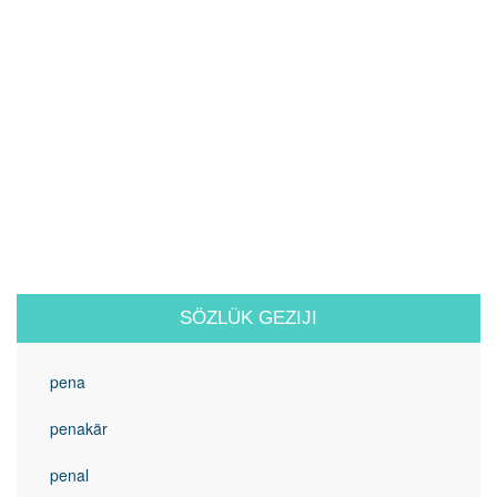
SÖZLÜK GEZIJI
pena
penakär
penal