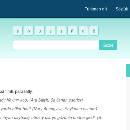
Türkmen dili
Sözlük
ä
ö
ü
ý
ş
ň
ç
ž
Gözle
 pähimli, parasatly.
y ady Keýmir köp.
(Ata Salyh, Saýlanan eserler)
ň ýerde häler bar?
(Nury Annagylyç, Saýlanan eserler)
dyrmaýan paýhasly obrazy olaryň gözüniň öňüne geldi.
(B.