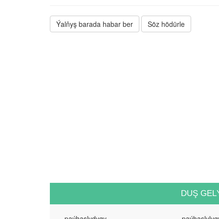
Ýalňyş barada habar ber
Söz hödürle
DUŞ GEL
paýhaslydygy
paýhaslyly