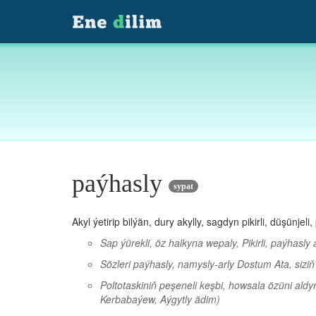
paýhasly
sypat
Akyl ýetirip bilýän, dury akylly, sagdyn pikirli, düşünjeli,
Sap ýürekli, öz halkyna wepaly, Pikirli, paýhasl
Sözleri paýhasly, namysly-arly Dostum Ata, sizi
Poltotaskiniň peşeneli keşbi, howsala özüni al
Kerbabaýew, Aýgytly ädim)