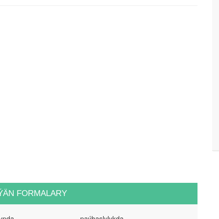
ÝÄN FORMALARY
gynda
paýhaslylykda