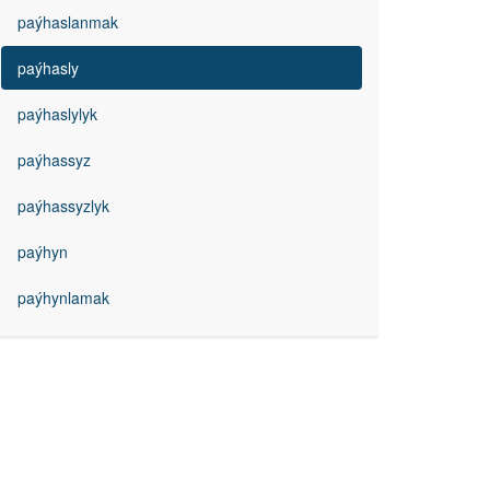
paýhaslanmak
paýhasly
paýhaslylyk
paýhassyz
paýhassyzlyk
paýhyn
paýhynlamak