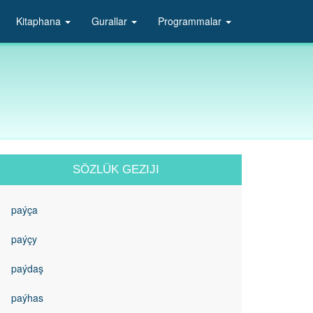
Kitaphana
Gurallar
Programmalar
SÖZLÜK GEZIJI
paýça
paýçy
paýdaş
paýhas