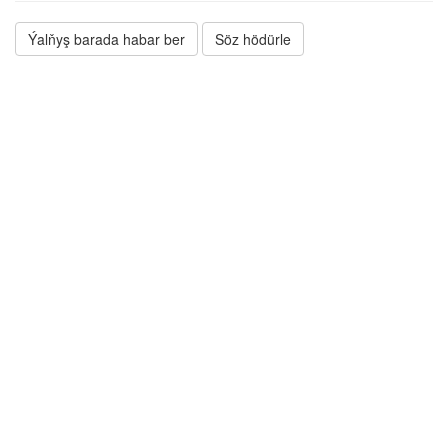
Ýalňyş barada habar ber
Söz hödürle