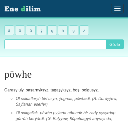
ä
ö
ü
ý
ş
ň
ç
ž
Gözle
pöwhe
Garasy uly, başarnyksyz, tagaşyksyz, boş, bolgusyz.
Ol soldatlaryň biri uzyn, ýognas, pöwhedi.
(A. Durdyýew,
Saýlanan eserler)
Ol sakgallak, pöwhe pyýada nämedir bir zady pyşyrdap
gürrüň berýärdi.
(G. Kulyýew, Köpetdagyň aňyrsynda)