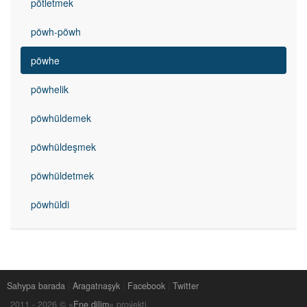
pötletmek
pöwh-pöwh
pöwhe
pöwhelik
pöwhüldemek
pöwhüldeşmek
pöwhüldetmek
pöwhüldi
Sahypa barada
|
Aragatnaşyk
|
Facebook
|
Twitter
2011 -
2026
© «
Ene dilim
» proýekti.