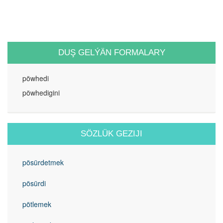
DUŞ GELÝÄN FORMALARY
pöwhedi
pöwhedigini
SÖZLÜK GEZIJI
pösürdetmek
pösürdi
pötlemek