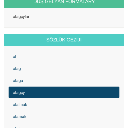
DUŞ GELÝÄN FORMALARY
otagçylar
SÖZLÜK GEZIJI
ot
otag
otaga
otagçy
otalmak
otamak