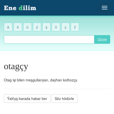
ä
ö
ü
ý
ş
ň
ç
ž
Gözle
otagçy
Otag işi bilen meşgullanýan, daýhan kolhozçy.
Ýalňyş barada habar ber
Söz hödürle