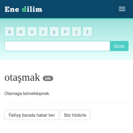
ä
ö
ü
ý
ş
ň
ç
ž
Gözle
otaşmak
işlik
Otamaga kömekleşmek.
Ýalňyş barada habar ber
Söz hödürle