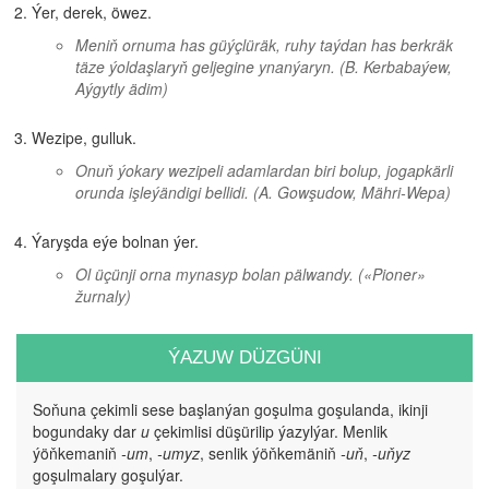
Ýer, derek, öwez.
Meniň ornuma has güýçlüräk, ruhy taýdan has berkräk
täze ýoldaşlaryň geljegine ynanýaryn.
(B. Kerbabaýew,
Aýgytly ädim)
Wezipe, gulluk.
Onuň ýokary wezipeli adamlardan biri bolup, jogapkärli
orunda işleýändigi bellidi.
(A. Gowşudow, Mähri-Wepa)
Ýaryşda eýe bolnan ýer.
Ol üçünji orna mynasyp bolan pälwandy.
(«Pioner»
žurnaly)
ÝAZUW DÜZGÜNI
Soňuna çekimli sese başlanýan goşulma goşulanda, ikinji
bogundaky dar
u
çekimlisi düşürilip ýazylýar. Menlik
ýöňkemaniň
-um
,
-umyz
, senlik ýöňkemäniň
-uň
,
-uňyz
goşulmalary goşulýar.