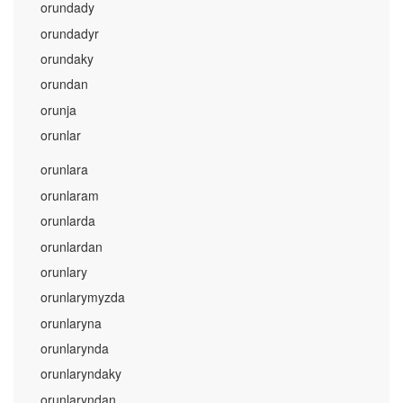
orundady
orundadyr
orundaky
orundan
orunja
orunlar
orunlara
orunlaram
orunlarda
orunlardan
orunlary
orunlarymyzda
orunlaryna
orunlarynda
orunlaryndaky
orunlaryndan