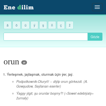
ä
ö
ü
ý
ş
ň
ç
ž
Gözle
orun
at
Ýerleşmek, jaýlaşmak, oturmak üçin ýer, jaý.
Podpolkownik-Oturyň! -- diýip orun görkezdi.
(A.
Gowşudow, Saýlanan eserler)
Ýagşy ýigit, şu orunlar boşmy?!
(«Sowet edebiýaty»
žurnaly)