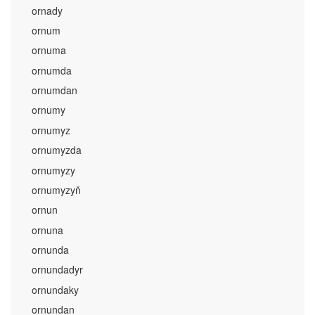
ornady
ornum
ornuma
ornumda
ornumdan
ornumy
ornumyz
ornumyzda
ornumyzy
ornumyzyň
ornun
ornuna
ornunda
ornundadyr
ornundaky
ornundan