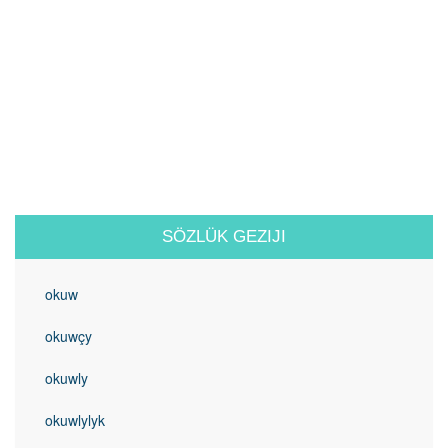
SÖZLÜK GEZIJI
okuw
okuwçy
okuwly
okuwlylyk