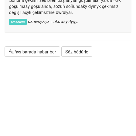
Soňuna çekimli ses bilen başlanýan goşulmalar ýa-da
-rak
goşulmasy goşulanda, sözüň soňundaky dymyk çekimsiz
degişli açyk çekimsizine öwrülýär.
okuwsyzlyk - okuwsyzlygy.
Meselem
Ýalňyş barada habar ber
Söz hödürle