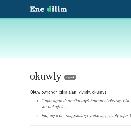
okuwly
sypat
Okuw öwrenen bilim alan, ylymly, okumyş.
Gajar aganyň dostlarynyň hemmesi okuwly, bilimli
we hekaýalar)
Eje, uly il öz maşgalalaryny okuwly, ylymly etjek