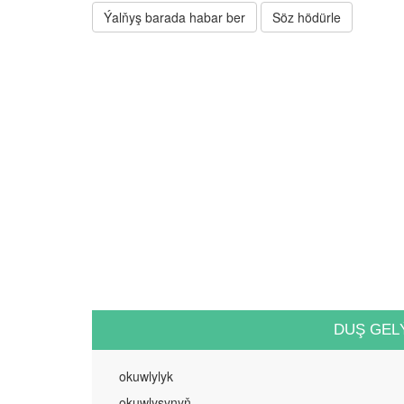
Ýalňyş barada habar ber
Söz hödürle
DUŞ GEL
okuwlylyk
okuwlysynyň