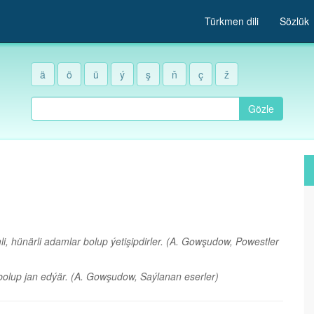
Türkmen dili
Sözlük
ä
ö
ü
ý
ş
ň
ç
ž
Gözle
, hünärli adamlar bolup ýetişipdirler.
(A. Gowşudow, Powestler
 bolup jan edýär.
(A. Gowşudow, Saýlanan eserler)