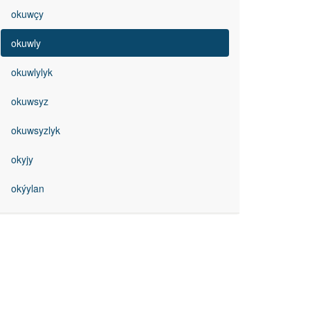
okuwçy
okuwly
okuwlylyk
okuwsyz
okuwsyzlyk
okyjy
okýylan