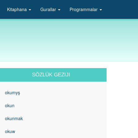
Kitaphana
Gurallar
Programmalar
SÖZLÜK GEZIJI
okumyş
okun
okunmak
okuw