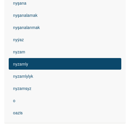
nyşana
nyşanalamak
nyşanalanmak
nyýaz
nyzam
nyzamly
nyzamlylyk
nyzamsyz
o
oazis