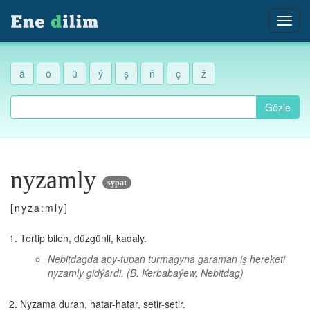
ä
ö
ü
ý
ş
ň
ç
ž
Gözle
nyzamly
sypat
[nyza:mly]
Tertip bilen, düzgünli, kadaly.
Nebitdagda apy-tupan turmagyna garaman iş hereketi
nyzamly gidýärdi.
(B. Kerbabaýew, Nebitdag)
Nyzama duran, hatar-hatar, setir-setir.