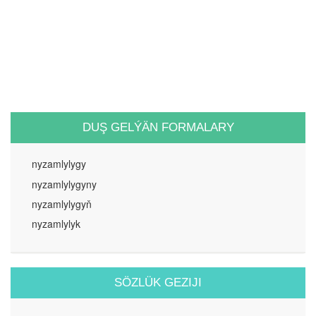
DUŞ GELÝÄN FORMALARY
nyzamlylygy
nyzamlylygyny
nyzamlylygyň
nyzamlylyk
SÖZLÜK GEZIJI