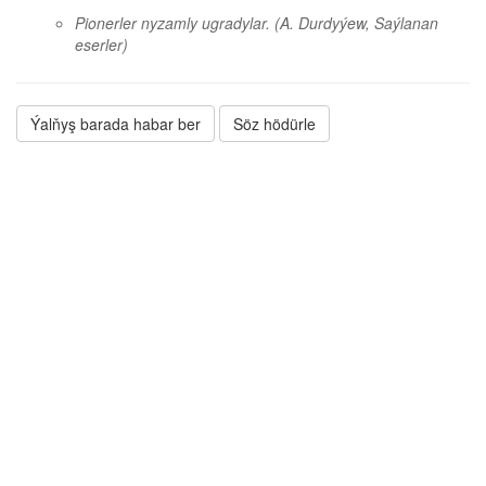
Pionerler nyzamly ugradylar.
(A. Durdyýew, Saýlanan
eserler)
Ýalňyş barada habar ber
Söz hödürle