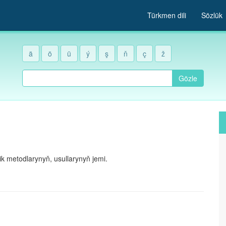
Türkmen dili
Sözlük
ä
ö
ü
ý
ş
ň
ç
ž
Gözle
lik metodlarynyň, usullarynyň jemi.