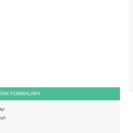
ÝÄN FORMALARY
dyr
nyň