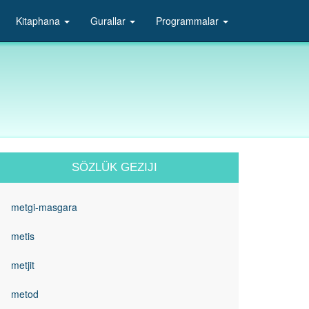
Kitaphana
Gurallar
Programmalar
SÖZLÜK GEZIJI
metgi-masgara
metis
metjit
metod