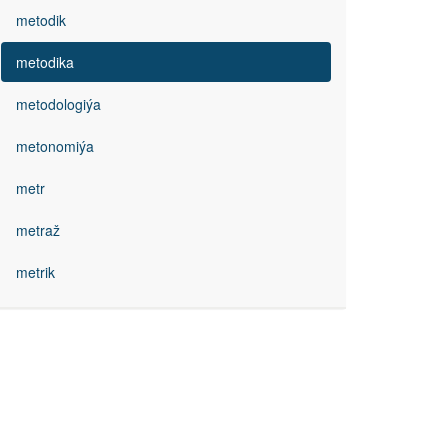
metodik
metodika
metodologiýa
metonomiýa
metr
metraž
metrik