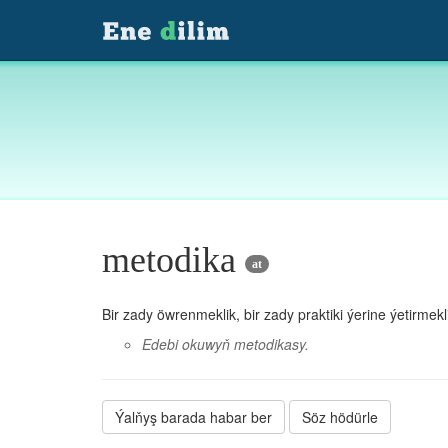
metodika
at
Bir zady öwrenmeklik, bir zady praktiki ýerine ýetirmek
Edebi okuwyň metodikasy.
Ýalňyş barada habar ber
Söz hödürle