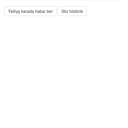
Ýalňyş barada habar ber
Söz hödürle