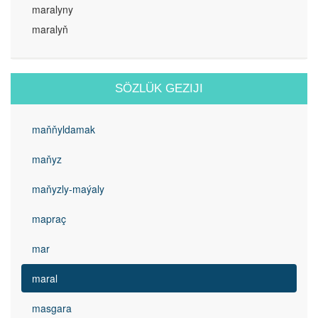
maralyny
maralyň
SÖZLÜK GEZIJI
maňňyldamak
maňyz
maňyzly-maýaly
mapraç
mar
maral
masgara