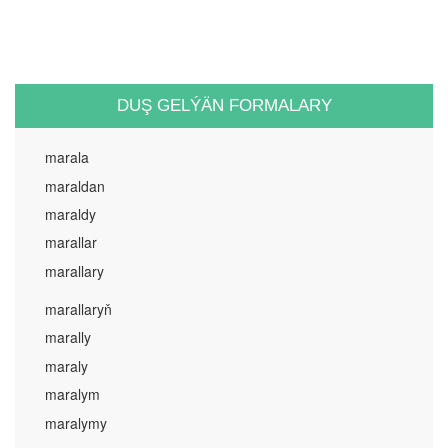
DUŞ GELÝÄN FORMALARY
marala
maraldan
maraldy
marallar
marallary
marallaryň
marally
maraly
maralym
maralymy