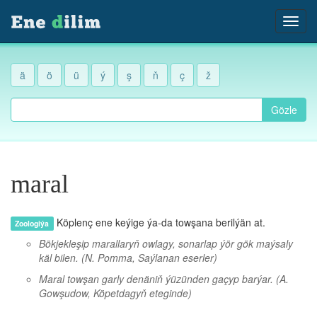
ä
ö
ü
ý
ş
ň
ç
ž
Gözle
maral
Köplenç ene keýige ýa-da towşana berilýän at.
Zoologiýa
Bökjekleşip marallaryň owlagy, sonarlap ýör gök maýsaly
käl bilen.
(N. Pomma, Saýlanan eserler)
Maral towşan garly denäniň ýüzünden gaçyp barýar.
(A.
Gowşudow, Köpetdagyň eteginde)