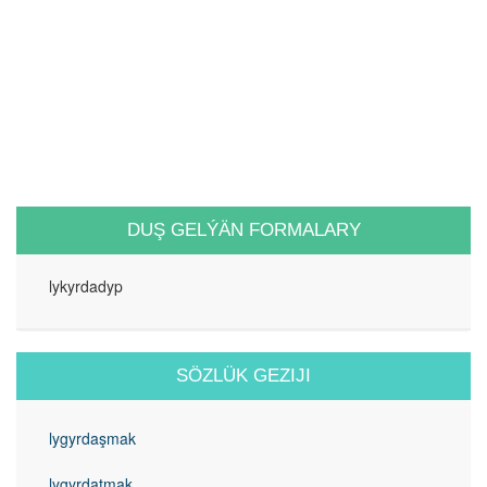
DUŞ GELÝÄN FORMALARY
lykyrdadyp
SÖZLÜK GEZIJI
lygyrdaşmak
lygyrdatmak