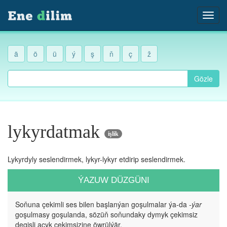
ä
ö
ü
ý
ş
ň
ç
ž
Gözle
lykyrdatmak
işlik
Lykyrdyly seslendirmek, lykyr-lykyr etdirip seslendirmek.
ÝAZUW DÜZGÜNI
Soňuna çekimli ses bilen başlanýan goşulmalar ýa-da
-ýar
goşulmasy goşulanda, sözüň soňundaky dymyk çekimsiz
degişli açyk çekimsizine öwrülýär.