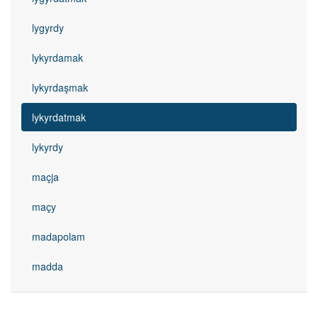
lygyrdy
lykyrdamak
lykyrdaşmak
lykyrdatmak
lykyrdy
maçja
maçy
madapolam
madda