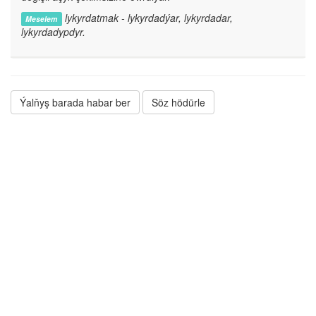
lykyrdatmak - lykyrdadýar, lykyrdadar,
Meselem
lykyrdadypdyr.
Ýalňyş barada habar ber
Söz hödürle