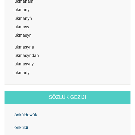
lukmanam
lukmany
lukmanyň
lukmasy
lukmasyn
lukmasyna
lukmasyndan
lukmasyny
lukmaňy
SÖZLÜK GEZIJI
löňküldewük
löňküldi