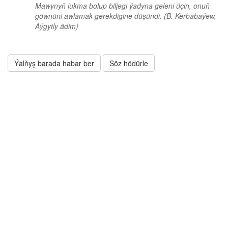
Mawynyň lukma bolup biljegi ýadyna geleni üçin, onuň
göwnüni awlamak gerekdigine düşündi.
(B. Kerbabaýew,
Aýgytly ädim)
Ýalňyş barada habar ber
Söz hödürle