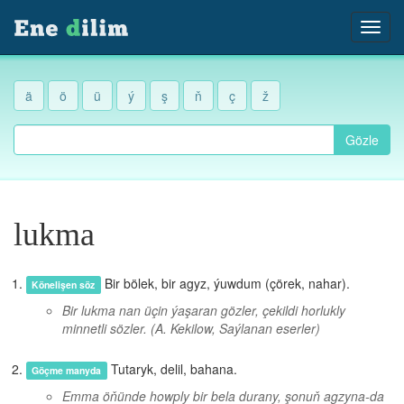
ä
ö
ü
ý
ş
ň
ç
ž
Gözle
lukma
Bir bölek, bir agyz, ýuwdum (çörek, nahar).
Könelişen söz
Bir lukma nan üçin ýaşaran gözler, çekildi horlukly
minnetli sözler.
(A. Kekilow, Saýlanan eserler)
Tutaryk, delil, bahana.
Göçme manyda
Emma öňünde howply bir bela durany, şonuň agzyna-da