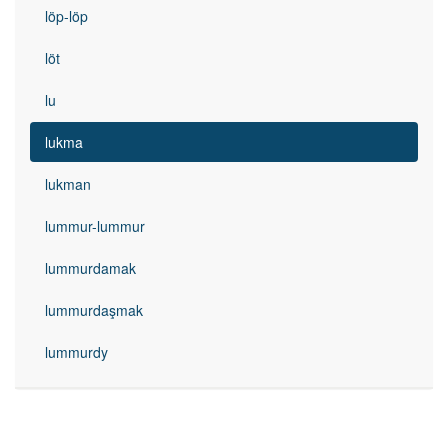
löp-löp
löt
lu
lukma
lukman
lummur-lummur
lummurdamak
lummurdaşmak
lummurdy