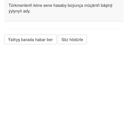
Türkmenleriň köne sene hasaby boýunça müçäniň bäşinji
ýylynyň ady.
Ýalňyş barada habar ber
Söz hödürle