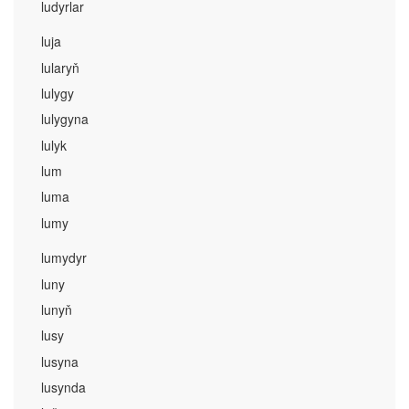
ludyrlar
luja
lularyň
lulygy
lulygyna
lulyk
lum
luma
lumy
lumydyr
luny
lunyň
lusy
lusyna
lusynda