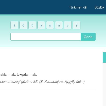
Türkmen dili
Sözlük
ä
ö
ü
ý
ş
ň
ç
ž
Gözle
pbaklanmak, tokgalanmak.
ilen at tezegi gözüne ildi.
(B. Kerbabaýew, Aýgytly ädim)