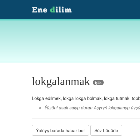
lokgalanmak
işlik
Lokga edilmek, lokga-lokga bolmak, lokga tutmak, to
Ýüzüni aşak salyp duran Aşyryň lokgalanyp üýşür
Ýalňyş barada habar ber
Söz hödürle