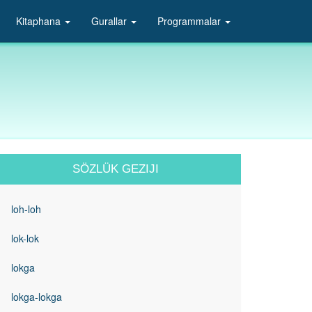
Kitaphana
Gurallar
Programmalar
SÖZLÜK GEZIJI
loh-loh
lok-lok
lokga
lokga-lokga