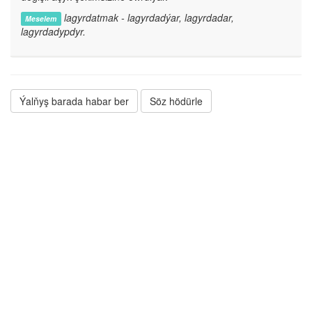
lagyrdatmak - lagyrdadýar, lagyrdadar,
Meselem
lagyrdadypdyr.
Ýalňyş barada habar ber
Söz hödürle