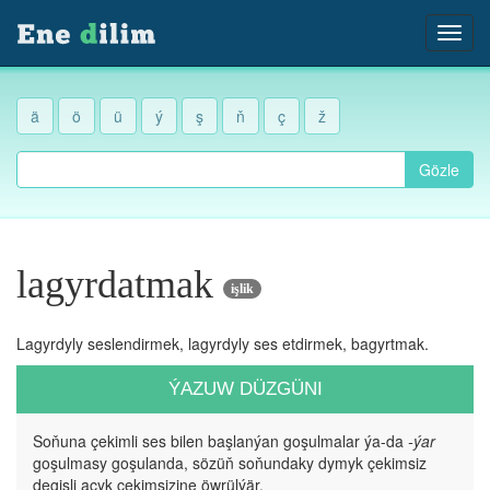
ä
ö
ü
ý
ş
ň
ç
ž
Gözle
lagyrdatmak
işlik
Lagyrdyly seslendirmek, lagyrdyly ses etdirmek, bagyrtmak.
ÝAZUW DÜZGÜNI
Soňuna çekimli ses bilen başlanýan goşulmalar ýa-da
-ýar
goşulmasy goşulanda, sözüň soňundaky dymyk çekimsiz
degişli açyk çekimsizine öwrülýär.