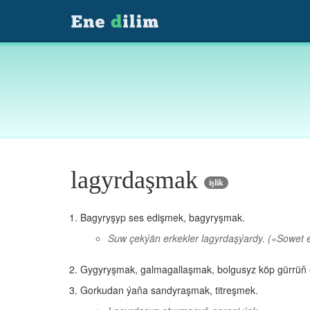
lagyrdaşmak
işlik
Bagyryşyp ses edişmek, bagyryşmak.
Suw çekýän erkekler lagyrdaşýardy.
(«Sowet e
Gygyryşmak, galmagallaşmak, bolgusyz köp gürrüň 
Gorkudan ýaňa sandyraşmak, titreşmek.