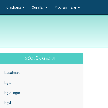
Kitaphana
Gurallar
Programmalar
SÖZLÜK GEZIJI
lagşatmak
lagta
lagta-lagta
lagyl