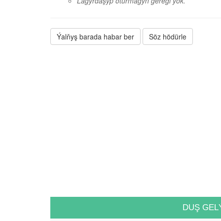
Lagyrdaşyp oturmagyň geregi ýok.
Ýalňyş barada habar ber
Söz hödürle
DUŞ GEL