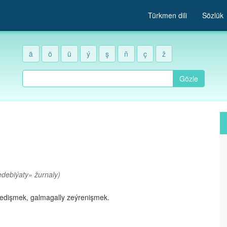
Türkmen dili
Sözlük
ä
ö
ü
ý
ş
ň
ç
ž
Gözle
debiýaty» žurnaly)
edişmek, galmagally zeýrenişmek.