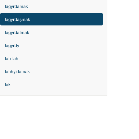
lagyrdamak
lagyrdaşmak
lagyrdatmak
lagyrdy
lah-lah
lahhyldamak
lak