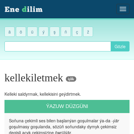
ä
ö
ü
ý
ş
ň
ç
ž
Gözle
kellekiletmek
işlik
Kelleki saldyrmak, kellekisini geýdirtmek.
ÝAZUW DÜZGÜNI
Soňuna çekimli ses bilen başlanýan goşulmalar ýa-da
-ýär
goşulmasy goşulanda, sözüň soňundaky dymyk çekimsiz
degişli açyk çekimsizine öwrülýär.