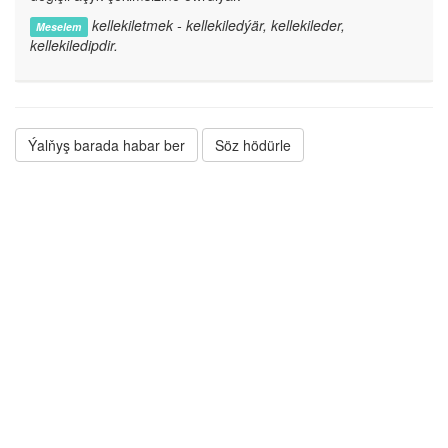
kellekiletmek - kellekiledýär, kellekileder,
Meselem
kellekiledipdir.
Ýalňyş barada habar ber
Söz hödürle