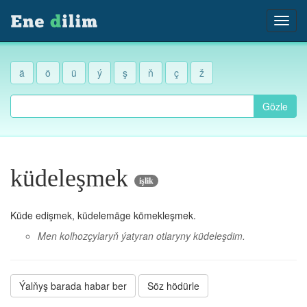
ä
ö
ü
ý
ş
ň
ç
ž
Gözle
küdeleşmek
işlik
Küde edişmek, küdelemäge kömekleşmek.
Men kolhozçylaryň ýatyran otlaryny küdeleşdim.
Ýalňyş barada habar ber
Söz hödürle