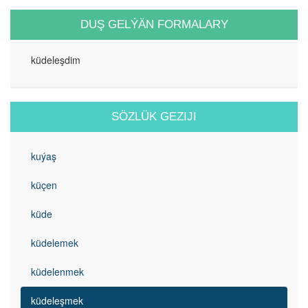
DUŞ GELÝÄN FORMALARY
küdeleşdim
SÖZLÜK GEZIJI
kuýaş
küçen
küde
küdelemek
küdelenmek
küdeleşmek