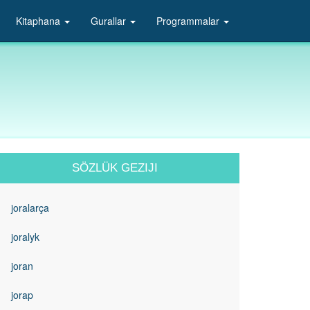
Kitaphana
Gurallar
Programmalar
SÖZLÜK GEZIJI
joralarça
joralyk
joran
jorap