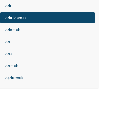
jork
jorkuldamak
jorlamak
jort
jorta
jortmak
joşdurmak