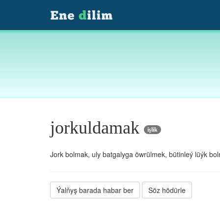
jorkuldamak
işlik
Jork bolmak, uly batgalyga öwrülmek, bütinleý lüýk bo
Ýalňyş barada habar ber
Söz hödürle