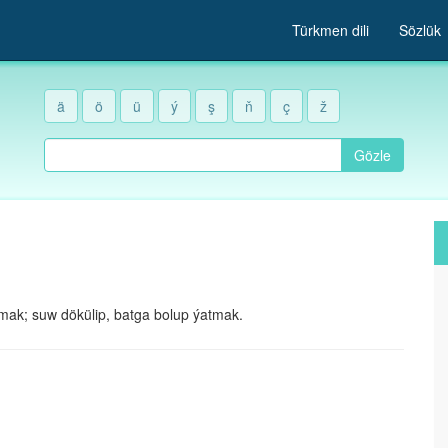
Türkmen dili
Sözlük
ä
ö
ü
ý
ş
ň
ç
ž
Gözle
lmak; suw dökülip, batga bolup ýatmak.