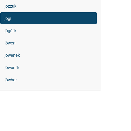
jozzuk
jögi
jögülik
jöwen
jöwenek
jöwenlik
jöwher