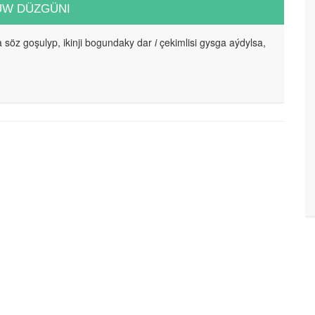
UW DÜZGÜNI
 söz goşulyp, ikinji bogundaky dar
i
çekimlisi gysga aýdylsa,