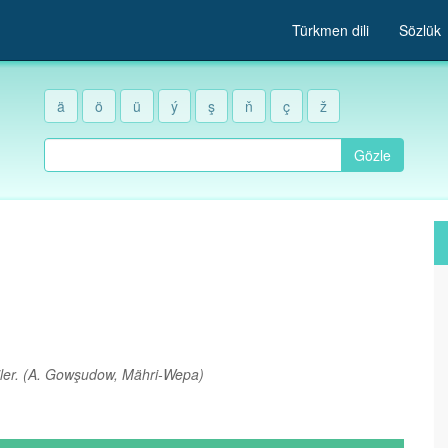
Türkmen dili
Sözlük
ä
ö
ü
ý
ş
ň
ç
ž
Gözle
ler.
(A. Gowşudow, Mähri-Wepa)