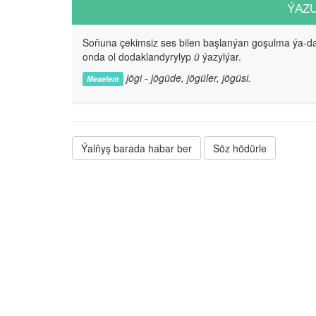
ÝAZ
Soňuna çekimsiz ses bilen başlanýan goşulma ýa-da
onda ol dodaklandyrylyp
ü
ýazylýar.
jögi - jögüde, jögüler, jögüsi.
Meselem
Ýalňyş barada habar ber
Söz hödürle