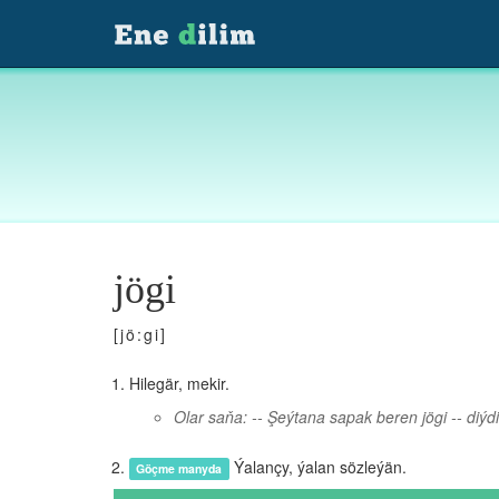
jögi
[jö:gi]
Hilegär, mekir.
Olar saňa: -- Şeýtana sapak beren jögi -- diýdi
Ýalançy, ýalan sözleýän.
Göçme manyda