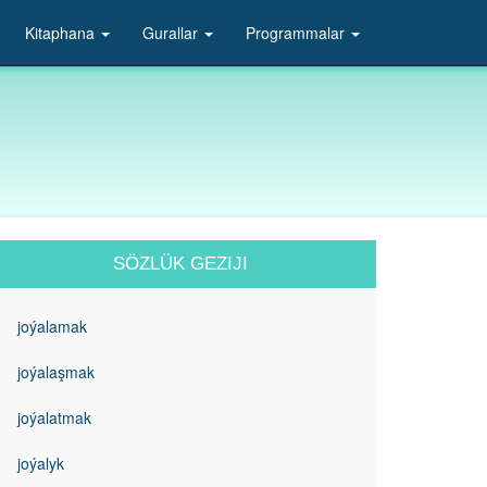
Kitaphana
Gurallar
Programmalar
SÖZLÜK GEZIJI
joýalamak
joýalaşmak
joýalatmak
joýalyk