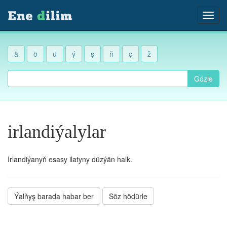
ä
ö
ü
ý
ş
ň
ç
ž
Gözle
irlandiýalylar
Irlandiýanyň esasy ilatyny düzýän halk.
Ýalňyş barada habar ber
Söz hödürle