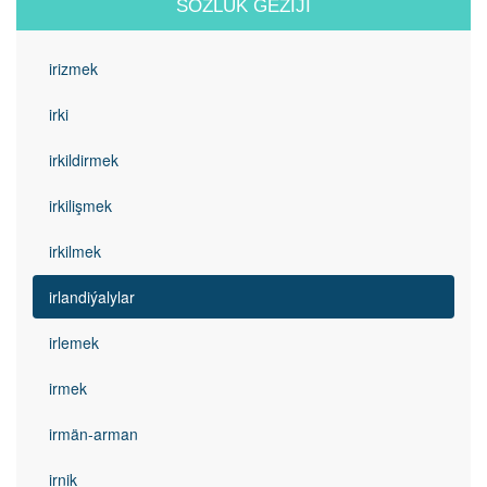
SÖZLÜK GEZIJI
irizmek
irki
irkildirmek
irkilişmek
irkilmek
irlandiýalylar
irlemek
irmek
irmän-arman
irnik