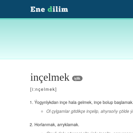
inçelmek
işlik
[i:nçelmek]
Ýogynlykdan inçe hala gelmek, inçe bolup başlamak
Ol çylgamlar gitdikçe inçelip, ahyrsoňy çölde ýi
Horlanmak, arryklamak.