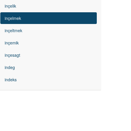
inçelik
inçelmek
inçeltmek
inçemik
inçesagt
indeg
indeks