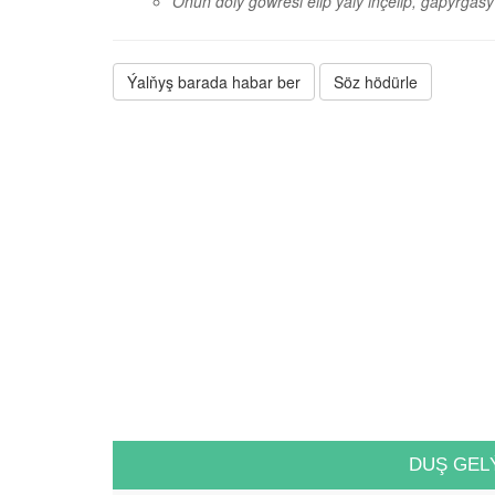
Onuň doly göwresi elip ýaly inçelip, gapyrgas
Ýalňyş barada habar ber
Söz hödürle
DUŞ GEL