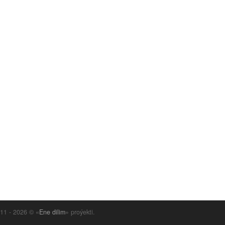
11 -
2026
© «
Ene dilim
» proýekti.