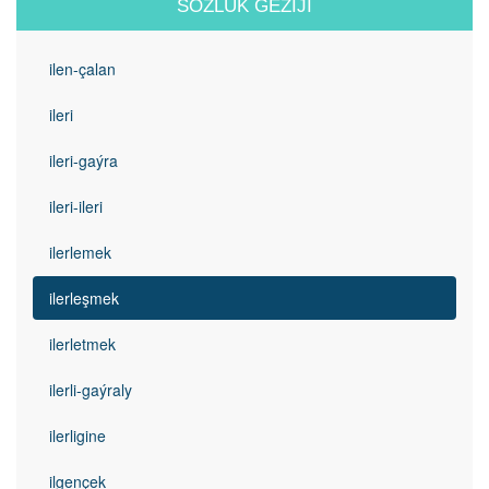
SÖZLÜK GEZIJI
ilen-çalan
ileri
ileri-gaýra
ileri-ileri
ilerlemek
ilerleşmek
ilerletmek
ilerli-gaýraly
ilerligine
ilgençek