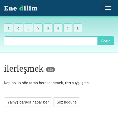
ä
ö
ü
ý
ş
ň
ç
ž
Gözle
ilerleşmek
işlik
Köp bolup öňe tarap hereket etmek, ileri süýşüşmek.
Ýalňyş barada habar ber
Söz hödürle