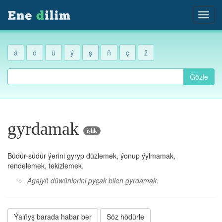
ä
ö
ü
ý
ş
ň
ç
ž
Gözle
gyrdamak
işlik
Büdür-südür ýerini gyryp düzlemek, ýonup ýylmamak,
rendelemek, tekizlemek.
Agajyň düwünlerini pyçak bilen gyrdamak.
Ýalňyş barada habar ber
Söz hödürle