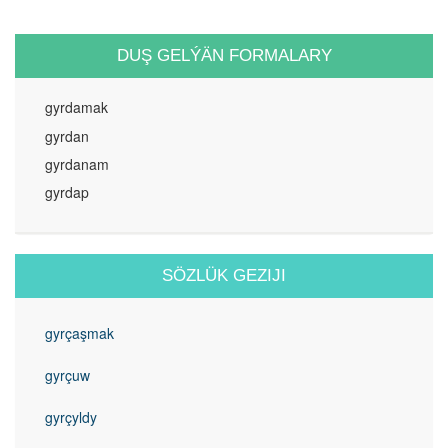
DUŞ GELÝÄN FORMALARY
gyrdamak
gyrdan
gyrdanam
gyrdap
SÖZLÜK GEZIJI
gyrçaşmak
gyrçuw
gyrçyldy