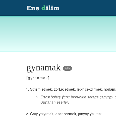
gynamak
işlik
[gy:namak]
Sütem etmek, zorluk etmek, jebir çekdirmek, horlam
Ertesi bulary ýene birin-birin soraga çagyryp
Saýlanan eserler)
Gaty ynjytmak, azar bermek, janyny ýakmak.