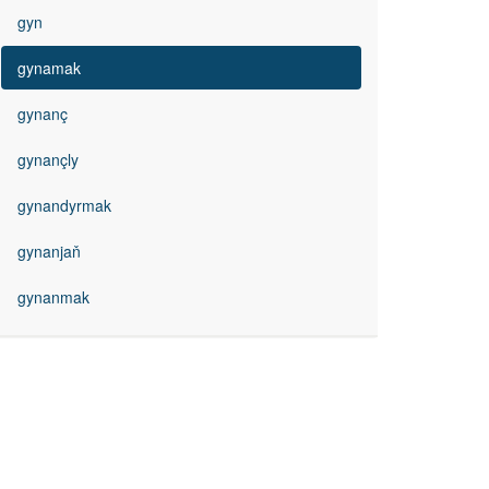
gyn
gynamak
gynanç
gynançly
gynandyrmak
gynanjaň
gynanmak