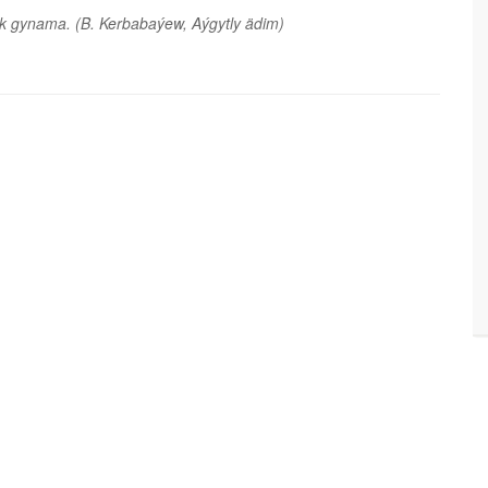
yk gynama.
(B. Kerbabaýew, Aýgytly ädim)