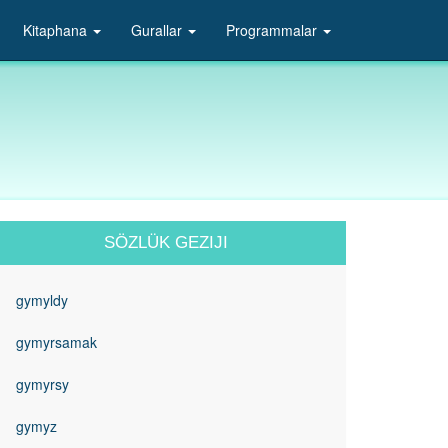
Kitaphana
Gurallar
Programmalar
SÖZLÜK GEZIJI
gymyldy
gymyrsamak
gymyrsy
gymyz