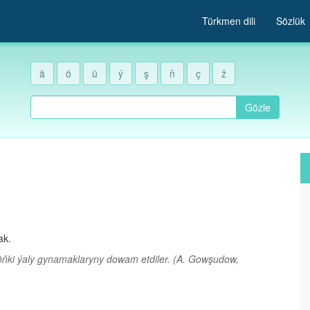
Türkmen dili
Sözlük
ä
ö
ü
ý
ş
ň
ç
ž
Gözle
ak.
, öňki ýaly gynamaklaryny dowam etdiler.
(A. Gowşudow,