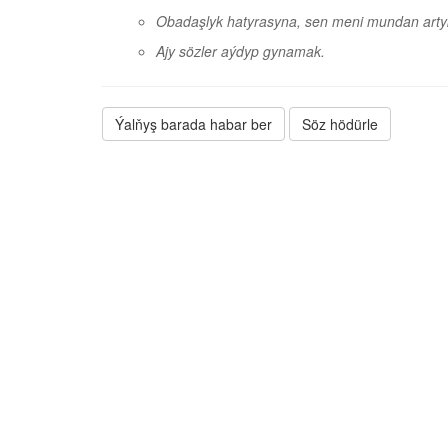
Obadaşlyk hatyrasyna, sen meni mundan art
Ajy sözler aýdyp gynamak.
Ýalňyş barada habar ber
Söz hödürle