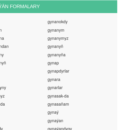
ÝÄN FORMALARY
gynanokdy
n
gynanym
na
gynanymyz
ndan
gynanyň
ny
gynanyňa
nyň
gynap
gynapdyrlar
gynara
yny
gynarlar
ňyz
gynasak-da
-da
gynasaňam
gynaý
gynaýan
dy
gynaýandygy