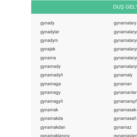
DUŞ GEL
gynady
gynamalary
gynadylar
gynamalary
gynadym
gynamalary
gynajak
gynamalary
gynama
gynamalary
gynamady
gynamalary
gynamadyň
gynamaly
gynamaga
gynaman
gynamagy
gynamanlar
gynamagyň
gynamarsy
gynamak
gynamasak
gynamakda
gynamasaň
gynamakdan
gynamaz
gynamaklaryny
gynamaýar