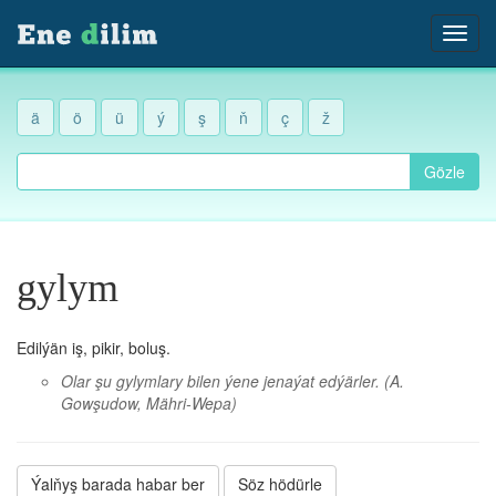
ä
ö
ü
ý
ş
ň
ç
ž
Gözle
gylym
Edilýän iş, pikir, boluş.
Olar şu gylymlary bilen ýene jenaýat edýärler.
(A.
Gowşudow, Mähri-Wepa)
Ýalňyş barada habar ber
Söz hödürle