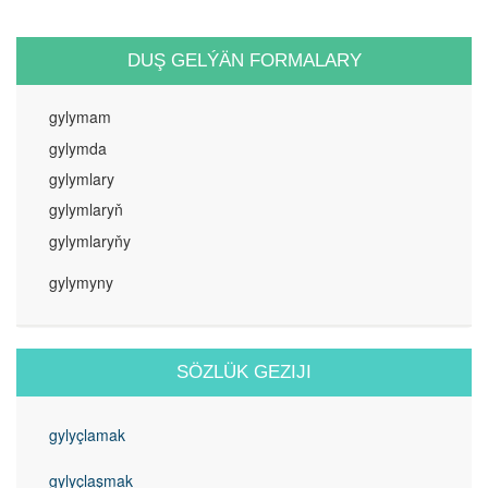
DUŞ GELÝÄN FORMALARY
gylymam
gylymda
gylymlary
gylymlaryň
gylymlaryňy
gylymyny
SÖZLÜK GEZIJI
gylyçlamak
gylyçlaşmak