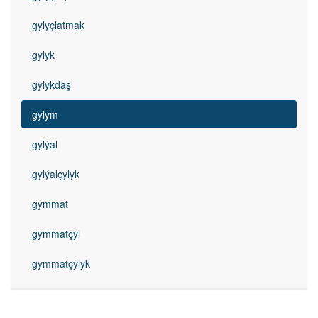
gylyçlatmak
gylyk
gylykdaş
gylym
gylýal
gylýalçylyk
gymmat
gymmatçyl
gymmatçylyk