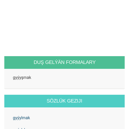
DUŞ GELÝÄN FORMALARY
gyýyşmak
SÖZLÜK GEZIJI
gyýylmak