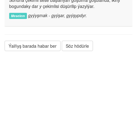
Soňuna çekimli sese başlanýan goşulma goşulanda, ikinji
bogundaky dar
y
çekimlisi düşürilip ýazylýar.
gyýyşmak - gyýşar, gyýşypdyr.
Meselem
Ýalňyş barada habar ber
Söz hödürle