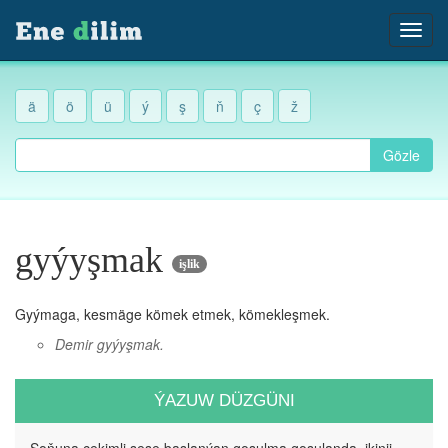
ä
ö
ü
ý
ş
ň
ç
ž
Gözle
gyýyşmak
işlik
Gyýmaga, kesmäge kömek etmek, kömekleşmek.
Demir gyýyşmak.
ÝAZUW DÜZGÜNI