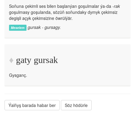
Soňuna çekimli ses bilen başlanýan goşulmalar ýa-da
-rak
goşulmasy goşulanda, sözüň soňundaky dymyk çekimsiz
degişli açyk çekimsizine öwrülýär.
gursak - gursagy.
Meselem
gaty gursak
Gysganç.
Ýalňyş barada habar ber
Söz hödürle