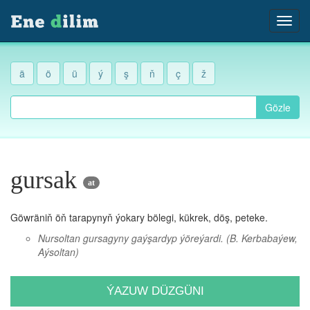
ä
ö
ü
ý
ş
ň
ç
ž
Gözle
gursak
at
Göwräniň öň tarapynyň ýokary bölegi, kükrek, döş, peteke.
Nursoltan gursagyny gaýşardyp ýöreýardi.
(B. Kerbabaýew,
Aýsoltan)
ÝAZUW DÜZGÜNI