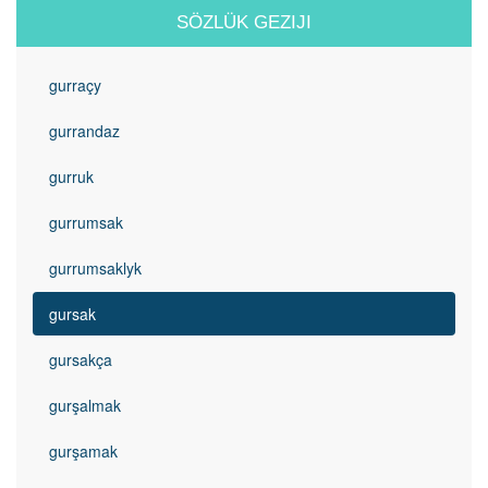
SÖZLÜK GEZIJI
gurraçy
gurrandaz
gurruk
gurrumsak
gurrumsaklyk
gursak
gursakça
gurşalmak
gurşamak