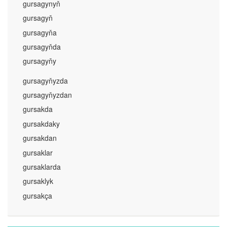
gursagynyň
gursagyň
gursagyňa
gursagyňda
gursagyňy
gursagyňyzda
gursagyňyzdan
gursakda
gursakdaky
gursakdan
gursaklar
gursaklarda
gursaklyk
gursakça