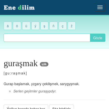
ä
ö
ü
ý
ş
ň
ç
ž
Gözle
guraşmak
işlik
[gu:raşmak]
Gurap başlamak, yzgary çekilişmek, sarygyşmak.
Serlen geýimler guraşypdyr.
Ýalňyş barada habar ber
Söz hödürle