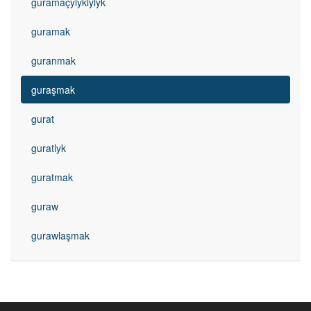
guramaçylyklylyk
guramak
guranmak
guraşmak
gurat
guratlyk
guratmak
guraw
gurawlaşmak