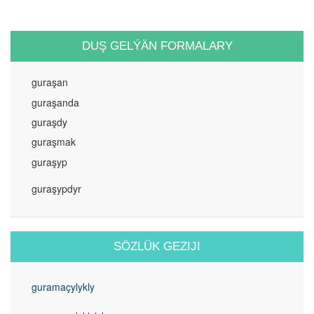
DUŞ GELÝÄN FORMALARY
guraşan
guraşanda
guraşdy
guraşmak
guraşyp
guraşypdyr
SÖZLÜK GEZIJI
guramaçylykly