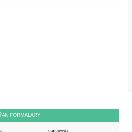
ÝÄN FORMALARY
na
gurşawydyr