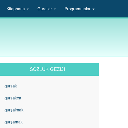
Kitaphana
Gurallar
Programmalar
SÖZLÜK GEZIJI
gursak
gursakça
gurşalmak
gurşamak