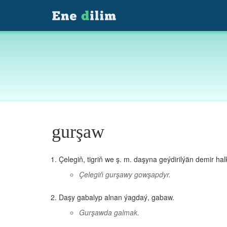
gurşaw
Çelegiň, tigriň we ş. m. daşyna geýdirilýän demir hal
Çelegiň gurşawy gowşapdyr.
Daşy gabalyp alnan ýagdaý, gabaw.
Gurşawda galmak.