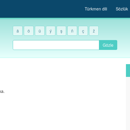
Türkmen dili
Sözlük
ä
ö
ü
ý
ş
ň
ç
ž
Gözle
ka.