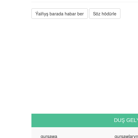
Ýalňyş barada habar ber
Söz hödürle
DUŞ GEL
gurşawa
gurşawlary