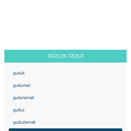
SÖZLÜK GEZIJI
guduk
guduman
guduramak
guduz
guduzlamak