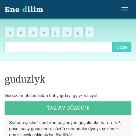
ä
ö
ü
ý
ş
ň
ç
ž
Gözle
guduzlyk
Guduza mahsus bolan hal-ýagdaý, gylyk-häsiýet.
ÝAZUW DÜZGÜNI
Soňuna çekimli ses bilen başlanýan goşulmalar ýa-da
-rak
goşulmasy goşulanda, sözüň soňundaky dymyk çekimsiz
degişli açyk çekimsizine öwrülýär.