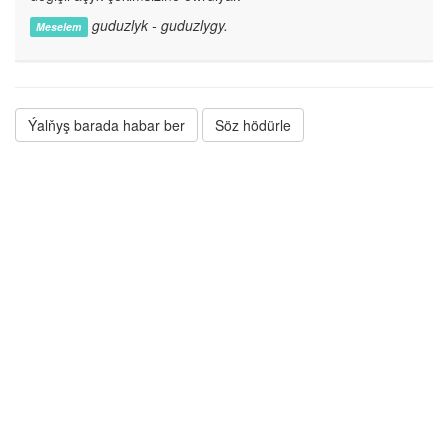
guduzlyk - guduzlygy.
Meselem
Ýalňyş barada habar ber
Söz hödürle