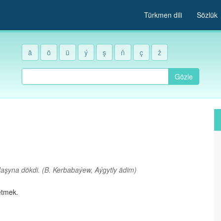
Türkmen dili
Sözlük
ä
ö
ü
ý
ş
ň
ç
ž
Gözle
daşyna dökdi.
(B. Kerbabaýew, Aýgytly ädim)
etmek.