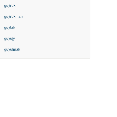
guýruk
guýrukman
guýtak
guýujy
guýulmak