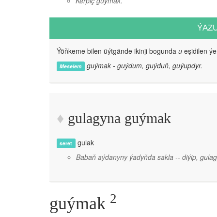
Kerpiç guýmak.
ÝAZ
Ýöňkeme bilen üýtgände ikinji bogunda
u
eşidilen ýe
guýmak - guýdum, guýduň, guýupdyr.
Meselem
gulagyna guýmak
gulak
seret
Babaň aýdanyny ýadyňda sakla -- diýip, gul
2
guýmak