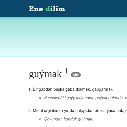
1
guýmak
işlik
Bir gapdan başka gaba dökmek, gapgarmak.
Kesesindäki çaýy çaýnegine guýjak bolanda, 
Metal ergininden ýa-da palçykdan bir zat ýasamak, 
Çoýundan kündük guýmak.