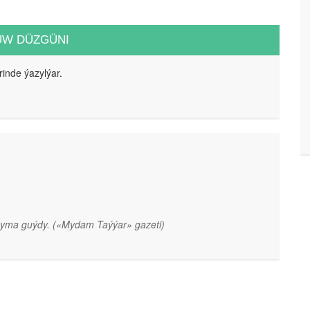
UW DÜZGÜNI
rinde ýazylýar.
agyma guýdy.
(«Mydam Taýýar» gazeti)