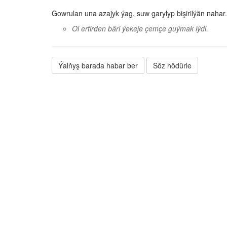
Gowrulan una azajyk ýag, suw garylyp bişirilýän nahar.
Ol ertirden bäri ýekeje çemçe guýmak iýdi.
Ýalňyş barada habar ber
Söz hödürle