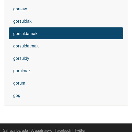
gorsaw
gorsuldak
gorsuldamak
gorsuldatmak
gorsuldy
gorulmak
gorum
goş
Sahypa barada
|
Aragatnaşyk
|
Facebook
|
Twitter