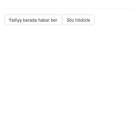
Ýalňyş barada habar ber
Söz hödürle