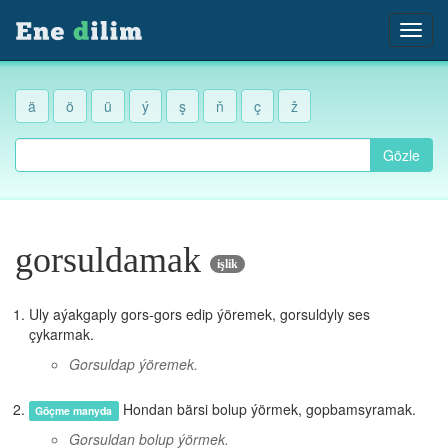
ä
ö
ü
ý
ş
ň
ç
ž
Gözle
gorsuldamak
işlik
Uly aýakgaply gors-gors edip ýöremek, gorsuldyly ses
çykarmak.
Gorsuldap ýöremek.
Hondan bärsi bolup ýörmek, gopbamsyramak.
Göçme manyda
Gorsuldan bolup ýörmek.