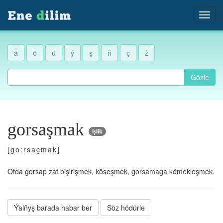
ä
ö
ü
ý
ş
ň
ç
ž
Gözle
gorsaşmak
işlik
[go:rsaçmak]
Otda gorsap zat bişirişmek, köseşmek, gorsamaga kömekleşmek.
Ýalňyş barada habar ber
Söz hödürle