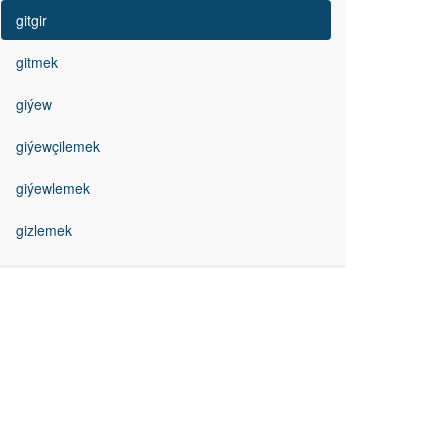
gitgir
gitmek
giýew
giýewçilemek
giýewlemek
gizlemek