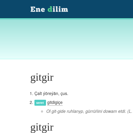
gitgir
Çalt ýöreýän, çus.
gitdigiçe
seret
Ol git-gide ruhlanyp, gürrüňini dowam etdi.
(L.
gitgir