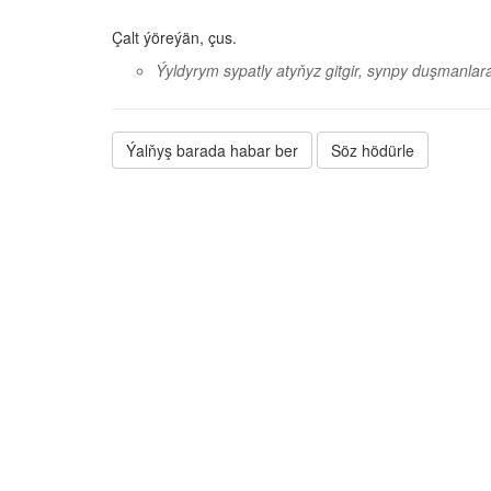
Çalt ýöreýän, çus.
Ýyldyrym sypatly atyňyz gitgir, synpy duşmanlara
Ýalňyş barada habar ber
Söz hödürle