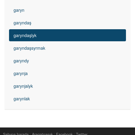
garyn
garyndaş
garyndaşlyk
garyndaşsyrmak
garyndy
garynja
garynjalyk
garynlak
Sahypa barada
|
Aragatnaşyk
|
Facebook
|
Twitter