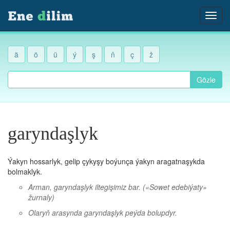
ä
ö
ü
ý
ş
ň
ç
ž
Gözle
garyndaşlyk
Ýakyn hossarlyk, gelip çykyşy boýunça ýakyn aragatnaşykda
bolmaklyk.
Arman, garyndaşlyk iltegişimiz bar.
(«Sowet edebiýaty»
žurnaly)
Olaryň arasynda garyndaşlyk peýda bolupdyr.