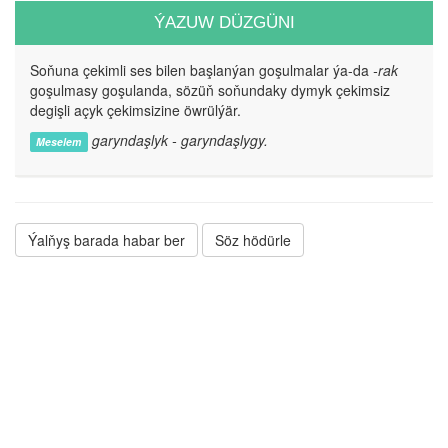
ÝAZUW DÜZGÜNI
Soňuna çekimli ses bilen başlanýan goşulmalar ýa-da
-rak
goşulmasy goşulanda, sözüň soňundaky dymyk çekimsiz
degişli açyk çekimsizine öwrülýär.
garyndaşlyk - garyndaşlygy.
Meselem
Ýalňyş barada habar ber
Söz hödürle