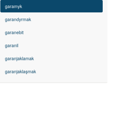
garamyk
garandyrmak
garanebit
garanil
garanjaklamak
garanjaklaşmak