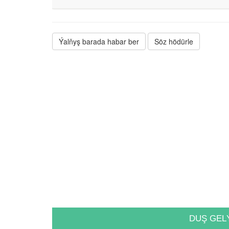
Ýalňyş barada habar ber
Söz hödürle
DUŞ GEL