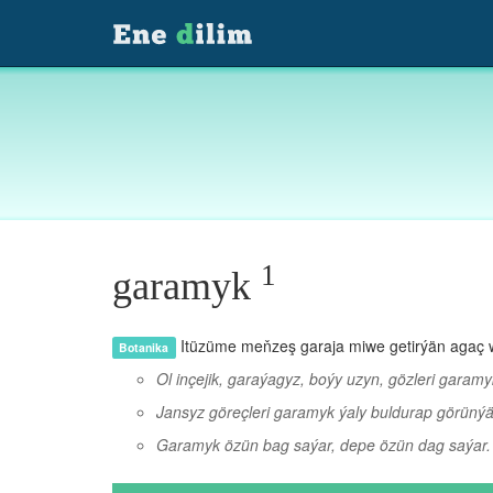
1
garamyk
Itüzüme meňzeş garaja miwe getirýän agaç 
Botanika
Ol inçejik, garaýagyz, boýy uzyn, gözleri garamy
Jansyz göreçleri garamyk ýaly buldurap görünýä
Garamyk özün bag saýar, depe özün dag saýar