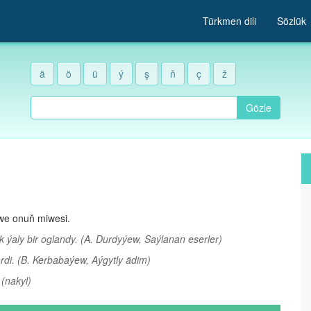
Türkmen dili
Sözlük
ä
ö
ü
ý
ş
ň
ç
ž
Gözle
we onuň miwesi.
k ýaly bir oglandy.
(A. Durdyýew, Saýlanan eserler)
rdi.
(B. Kerbabaýew, Aýgytly ädim)
.
(nakyl)