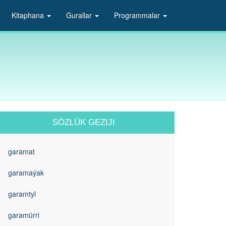
Kitaphana
Gurallar
Programmalar
SÖZLÜK GEZIJI
garamat
garamaýak
garamtyl
garamürri