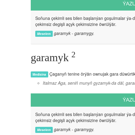
ÝAZ
Soňuna çekimli ses bilen başlanýan goşulmalar ýa-
çekimsiz degişli açyk çekimsizine öwrülýär.
garamyk - garamygy.
Meselem
2
garamyk
Çaganyň tenine örýän ownujak gara düwürtikl
Medisina
Italmaz Aga, seniň munyň gyzamyk-da däl, gar
ÝAZ
Soňuna çekimli ses bilen başlanýan goşulmalar ýa-
çekimsiz degişli açyk çekimsizine öwrülýär.
garamyk - garamygy.
Meselem