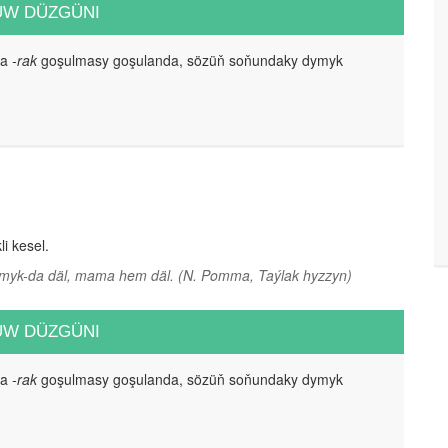
UW DÜZGÜNI
da
-rak
goşulmasy goşulanda, sözüň soňundaky dymyk
i kesel.
amyk-da däl, mama hem däl.
(N. Pomma, Taýlak hyzzyn)
UW DÜZGÜNI
da
-rak
goşulmasy goşulanda, sözüň soňundaky dymyk