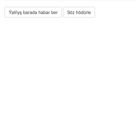
Ýalňyş barada habar ber
Söz hödürle