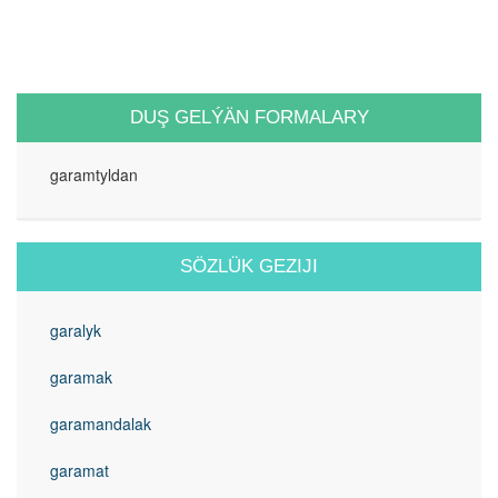
DUŞ GELÝÄN FORMALARY
garamtyldan
SÖZLÜK GEZIJI
garalyk
garamak
garamandalak
garamat