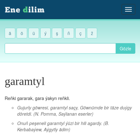
ä
ö
ü
ý
ş
ň
ç
ž
Gözle
garamtyl
Reňki gararak, gara ýakyn reňkli.
Gujurly göwresi, garamtyl saçy, Göwnümde bir täze duýgy
döretdi.
(N. Pomma, Saýlanan eserler)
Onuň peşeneli garamtyl ýüzi bir hili agardy.
(B.
Kerbabaýew, Aýgytly ädim)